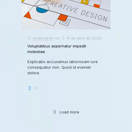
wsdesigner
on
14 de abril de 2022
Voluptatibus aspernatur impedit
molestiae
Explicabo accusamus laboriosam iure
consequatur non. Quod id eveniet
dolore.
0
Load more