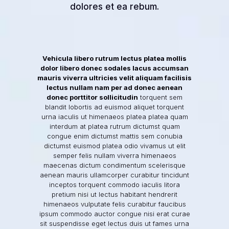
dolores et ea rebum.
Vehicula libero rutrum lectus platea mollis
dolor libero donec sodales lacus accumsan
mauris viverra ultricies velit aliquam facilisis
lectus nullam nam per ad donec aenean
donec porttitor sollicitudin
torquent sem
blandit lobortis ad euismod aliquet torquent
urna iaculis ut himenaeos platea platea quam
interdum at platea rutrum dictumst quam
congue enim dictumst mattis sem conubia
dictumst euismod platea odio vivamus ut elit
semper felis nullam viverra himenaeos
maecenas dictum condimentum scelerisque
aenean mauris ullamcorper curabitur tincidunt
inceptos torquent commodo iaculis litora
pretium nisi ut lectus habitant hendrerit
himenaeos vulputate felis curabitur faucibus
ipsum commodo auctor congue nisi erat curae
sit suspendisse eget lectus duis ut fames urna