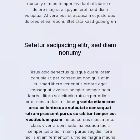
nonumy eirmod tempor invidunt ut labore et
dolore magna aliquyam erat, sed diam
voluptua. At vero eos et accusam et justo duo
dolores et ea rebum.
Stet clita kasd gubergren
Setetur sadipscing elitr, sed diam
nonumy
Risus odio senectus quisque quam lorem
conubia ut per consequat non quis at in
euismod libero venenatis ornare eget
consequat vivamus semper semper nam
laoreet litora sollicitudin rutrum per odio sit
tortor massa duis tristique
gravida etiam cras
arcu pellentesque vulputate consequat
rutrum praesent purus curabitur tempor est
vestibulum quam
metus cursus massa arcu
class viverra commodo malesuada taciti
semper justo ac in nam purus sagittis litora
mollis etiam fermentum ultricies magna mauris